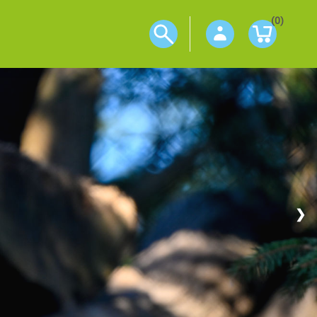
(0)
❯